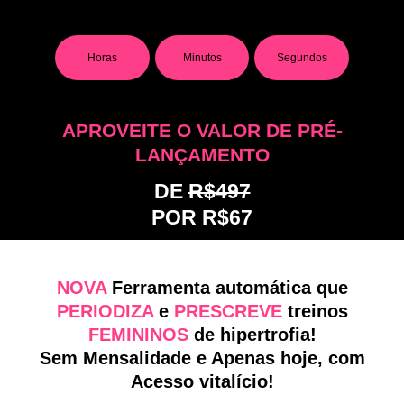
Horas
Minutos
Segundos
APROVEITE O VALOR DE PRÉ-
LANÇAMENTO
DE
R$497
POR R$67
NOVA
Ferramenta automática que
PERIODIZA
e
PRESCREVE
treinos
FEMININOS
de hipertrofia!
Sem Mensalidade e Apenas hoje, com
Acesso vitalício!